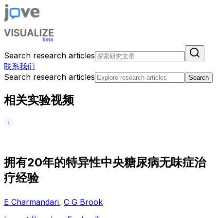
Search research articles
联系我们
Search research articles
Search
相关实验视频
拥
有
2
0
年
的
特
异
性
中
央
糖
尿
病
无
味
症
治
疗
经
验
E Charmandari
,
C G Brook