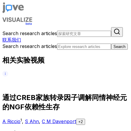
Search research articles
联系我们
Search research articles
Search
相关实验视频
通
过
C
R
E
B
家
族
转
录
因
子
调
解
同
情
神
经
元
的
N
G
F
依
赖
性
生
存
1
A Riccio
,
S Ahn
,
C M Davenport
+2