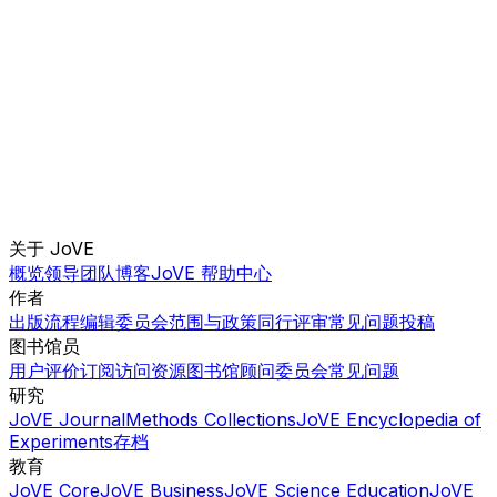
关于 JoVE
概览
领导团队
博客
JoVE 帮助中心
作者
出版流程
编辑委员会
范围与政策
同行评审
常见问题
投稿
图书馆员
用户评价
订阅
访问
资源
图书馆顾问委员会
常见问题
研究
JoVE Journal
Methods Collections
JoVE Encyclopedia of
Experiments
存档
教育
JoVE Core
JoVE Business
JoVE Science Education
JoVE