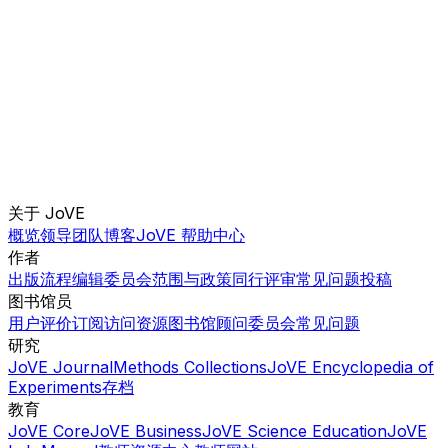
关于 JoVE
概览
领导团队
博客
JoVE 帮助中心
作者
出版流程
编辑委员会
范围与政策
同行评审
常见问题
投稿
图书馆员
用户评价
订阅
访问
资源
图书馆顾问委员会
常见问题
研究
JoVE Journal
Methods Collections
JoVE Encyclopedia of
Experiments
存档
教育
JoVE Core
JoVE Business
JoVE Science Education
JoVE