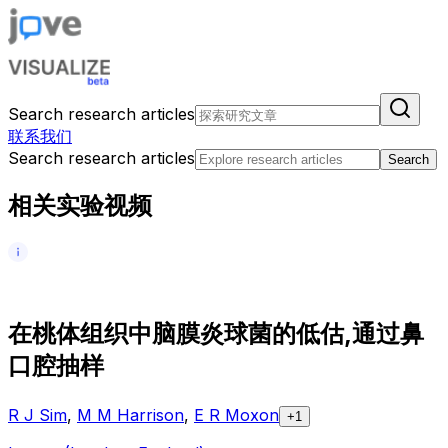
Search research articles
联系我们
Search research articles
Search
相关实验视频
在
桃
体
组
织
中
脑
膜
炎
球
菌
的
低
估
,
通
过
鼻
口
腔
抽
样
R J Sim
,
M M Harrison
,
E R Moxon
+1