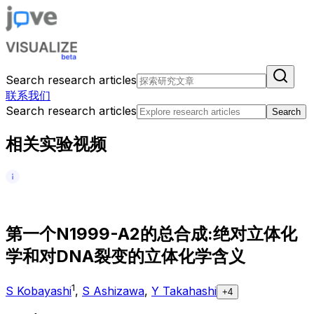
Search research articles
联系我们
Search research articles
Search
相关实验视频
第
一
个
N
1
9
9
9
-
A
2
的
总
合
成
:
绝
对
立
体
化
学
和
对
D
N
A
裂
变
的
立
体
化
学
含
义
1
S Kobayashi
,
S Ashizawa
,
Y Takahashi
+4