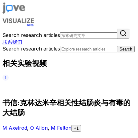
Search research articles
联系我们
Search research articles
Search
相关实验视频
书
信
:
克
林
达
米
辛
相
关
性
结
肠
炎
与
有
毒
的
大
结
肠
M Axelrod
,
O Allon
,
M Felton
+1