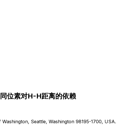
同
位
素
对
H
-
H
距
离
的
依
赖
f Washington, Seattle, Washington 98195-1700, USA.