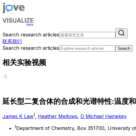
Search research articles
联系我们
Search research articles
Search
相关实验视频
延
长
型
二
复
合
体
的
合
成
和
光
谱
特
性
:
温
度
和
1
James K Law
,
Heather Mellows
,
D Michael Heinekey
1
Department of Chemistry, Box 351700, University o