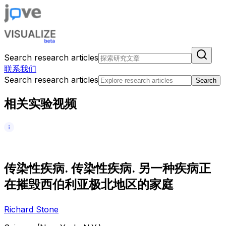
Search research articles
联系我们
Search research articles
Search
相关实验视频
传
染
性
疾
病
.
传
染
性
疾
病
.
另
一
种
疾
病
正
在
摧
毁
西
伯
利
亚
极
北
地
区
的
家
庭
Richard Stone