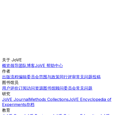
关于 JoVE
概览
领导团队
博客
JoVE 帮助中心
作者
出版流程
编辑委员会
范围与政策
同行评审
常见问题
投稿
图书馆员
用户评价
订阅
访问
资源
图书馆顾问委员会
常见问题
研究
JoVE Journal
Methods Collections
JoVE Encyclopedia of
Experiments
存档
教育