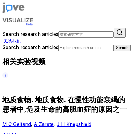
Search research articles
联系我们
Search research articles
Search
相关实验视频
地
质
食
物
.
地
质
食
物
.
在
慢
性
功
能
衰
竭
的
患
者
中
,
危
及
生
命
的
高
胆
血
症
的
原
因
之
一
M C Gelfand
,
A Zarate
,
J H Knepshield