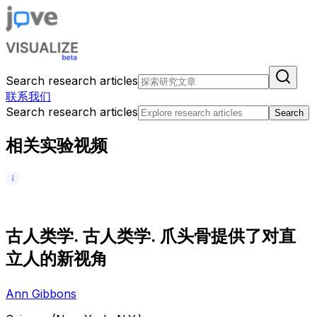
Search research articles
联系我们
Search research articles
Search
相关实验视频
古
人
类
学
.
古
人
类
学
.
爪
头
骨
提
供
了
对
直
立
人
的
新
视
角
Ann Gibbons