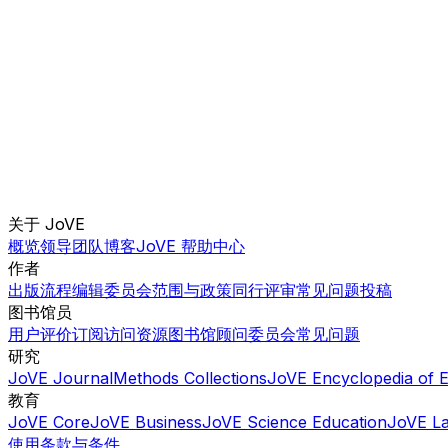
关于 JoVE
概览
领导团队
博客
JoVE 帮助中心
作者
出版流程
编辑委员会
范围与政策
同行评审
常见问题
投稿
图书馆员
用户评价
订阅
访问
资源
图书馆顾问委员会
常见问题
研究
JoVE Journal
Methods Collections
JoVE Encyclopedia of 
教育
JoVE Core
JoVE Business
JoVE Science Education
JoVE L
使用条款与条件