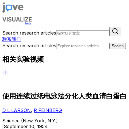
Search research articles
联系我们
Search research articles
Search
相关实验视频
使
用
连
续
过
纸
电
泳
法
分
化
人
类
血
清
白
蛋
白
D L LARSON
,
R FEINBERG
Science (New York, N.Y.)
|
September 10, 1954