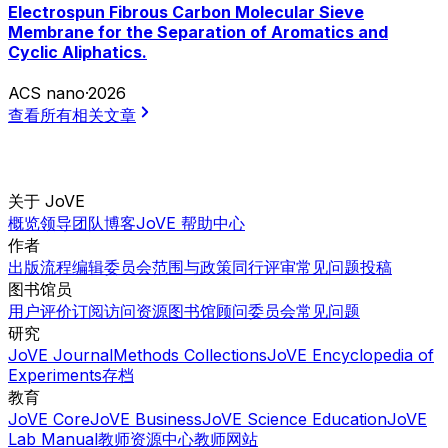
Electrospun Fibrous Carbon Molecular Sieve
Membrane for the Separation of Aromatics and
Cyclic Aliphatics.
ACS nano
·
2026
查看所有相关文章
关于 JoVE
概览
领导团队
博客
JoVE 帮助中心
作者
出版流程
编辑委员会
范围与政策
同行评审
常见问题
投稿
图书馆员
用户评价
订阅
访问
资源
图书馆顾问委员会
常见问题
研究
JoVE Journal
Methods Collections
JoVE Encyclopedia of
Experiments
存档
教育
JoVE Core
JoVE Business
JoVE Science Education
JoVE
Lab Manual
教师资源中心
教师网站