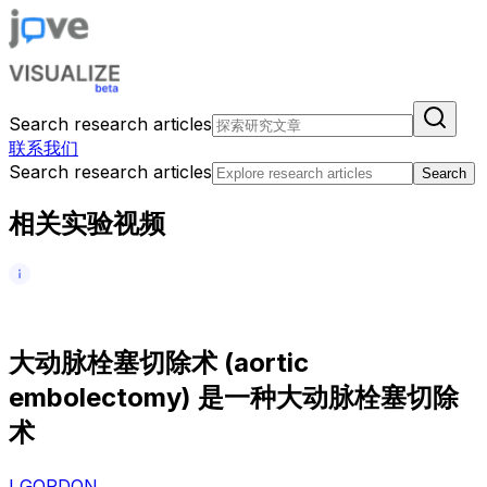
Search research articles
联系我们
Search research articles
Search
相关实验视频
大
动
脉
栓
塞
切
除
术
(
a
o
r
t
i
c
e
m
b
o
l
e
c
t
o
m
y
)
是
一
种
大
动
脉
栓
塞
切
除
术
I GORDON