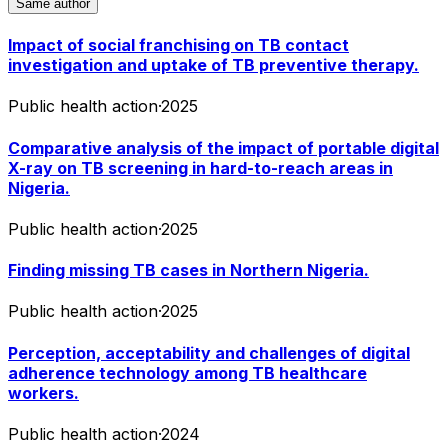
Same author
Impact of social franchising on TB contact
investigation and uptake of TB preventive therapy.
Public health action
·
2025
Comparative analysis of the impact of portable digital
X-ray on TB screening in hard-to-reach areas in
Nigeria.
Public health action
·
2025
Finding missing TB cases in Northern Nigeria.
Public health action
·
2025
Perception, acceptability and challenges of digital
adherence technology among TB healthcare
workers.
Public health action
·
2024