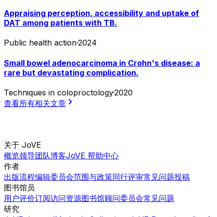
Appraising perception, accessibility and uptake of
DAT among patients with TB.
Public health action
·
2024
Small bowel adenocarcinoma in Crohn's disease: a
rare but devastating complication.
Techniques in coloproctology
·
2020
查看所有相关文章
关于 JoVE
概览
领导团队
博客
JoVE 帮助中心
作者
出版流程
编辑委员会
范围与政策
同行评审
常见问题
投稿
图书馆员
用户评价
订阅
访问
资源
图书馆顾问委员会
常见问题
研究