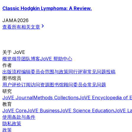
Classic Hodgkin Lymphoma: A Review.
JAMA
·
2026
查看所有相关文章
关于 JoVE
概览
领导团队
博客
JoVE 帮助中心
作者
出版流程
编辑委员会
范围与政策
同行评审
常见问题
投稿
图书馆员
用户评价
订阅
访问
资源
图书馆顾问委员会
常见问题
研究
JoVE Journal
Methods Collections
JoVE Encyclopedia of 
教育
JoVE Core
JoVE Business
JoVE Science Education
JoVE L
使用条款与条件
隐私政策
政策