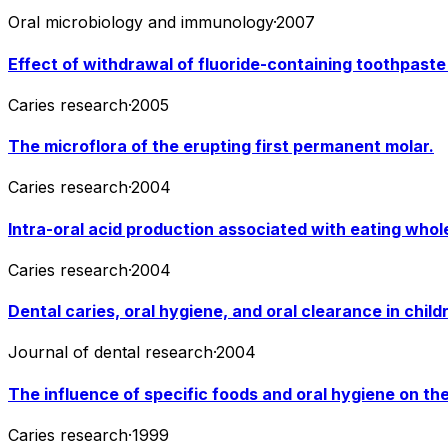
Oral microbiology and immunology
·
2007
Effect of withdrawal of fluoride-containing toothpaste
Caries research
·
2005
The microflora of the erupting first permanent molar.
Caries research
·
2004
Intra-oral acid production associated with eating whole
Caries research
·
2004
Dental caries, oral hygiene, and oral clearance in child
Journal of dental research
·
2004
The influence of specific foods and oral hygiene on th
Caries research
·
1999