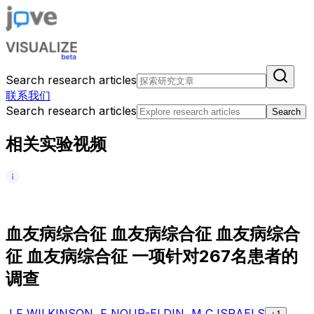
Search research articles
联系我们
Search research articles
Search
相关实验视频
血
友
病
综
合
征
血
友
病
综
合
征
血
友
病
综
合
征
血
友
病
综
合
征
一
项
针
对
2
6
7
名
患
者
的
调
查
J F WILKINSON
,
F NOUR-ELDIN
,
M C ISRAELS