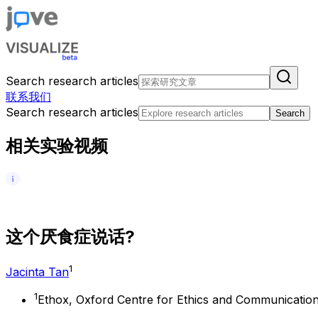
Search research articles
联系我们
Search research articles
Search
相关实验视频
这
个
厌
食
症
说
话
?
1
Jacinta Tan
1
Ethox, Oxford Centre for Ethics and Communication 