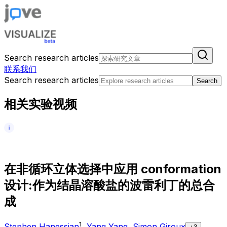
Search research articles
联系我们
Search research articles
Search
相关实验视频
在
非
循
环
立
体
选
择
中
应
用
c
o
n
f
o
r
m
a
t
i
o
n
设
计
:
作
为
结
晶
溶
酸
盐
的
波
雷
利
丁
的
总
合
成
1
Stephen Hanessian
,
Yang Yang
,
Simon Giroux