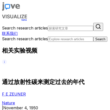
Search research articles
联系我们
Search research articles
Search
相关实验视频
通
过
放
射
性
碳
来
测
定
过
去
的
年
代
F E ZEUNER
Nature
|
November 4, 1950