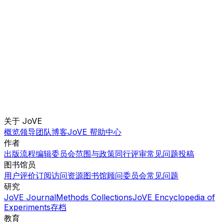
关于 JoVE
概览
领导团队
博客
JoVE 帮助中心
作者
出版流程
编辑委员会
范围与政策
同行评审
常见问题
投稿
图书馆员
用户评价
订阅
访问
资源
图书馆顾问委员会
常见问题
研究
JoVE Journal
Methods Collections
JoVE Encyclopedia of
Experiments
存档
教育