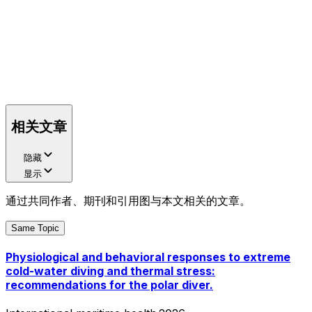
相关文章
隐藏
显示
通过共同作者、期刊和引用图与本文相关的文章。
Same Topic
Physiological and behavioral responses to extreme
cold-water diving and thermal stress:
recommendations for the polar diver.