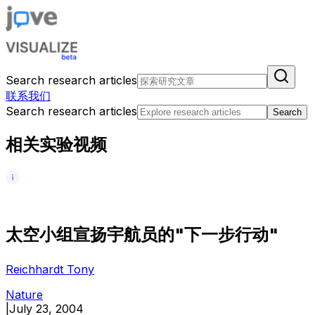
Search research articles
联系我们
Search research articles
Search
相关实验视频
太
空
小
组
宣
扬
宇
航
员
的
"
下
一
步
行
动
"
Reichhardt Tony
Nature
|
July 23, 2004