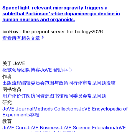
Spaceflight-relevant microgravity triggers a
sublethal Parkinson's-like dopaminergic decline in
human neurons and organoids.
bioRxiv : the preprint server for biology
·
2026
查看所有相关文章
关于 JoVE
概览
领导团队
博客
JoVE 帮助中心
作者
出版流程
编辑委员会
范围与政策
同行评审
常见问题
投稿
图书馆员
用户评价
订阅
访问
资源
图书馆顾问委员会
常见问题
研究
JoVE Journal
Methods Collections
JoVE Encyclopedia of
Experiments
存档
教育
JoVE Core
JoVE Business
JoVE Science Education
JoVE