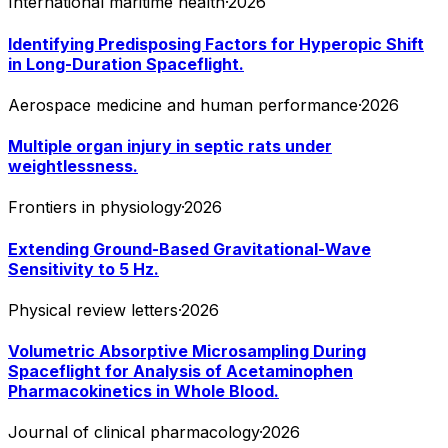
International maritime health
·
2026
Identifying Predisposing Factors for Hyperopic Shift
in Long-Duration Spaceflight.
Aerospace medicine and human performance
·
2026
Multiple organ injury in septic rats under
weightlessness.
Frontiers in physiology
·
2026
Extending Ground-Based Gravitational-Wave
Sensitivity to 5 Hz.
Physical review letters
·
2026
Volumetric Absorptive Microsampling During
Spaceflight for Analysis of Acetaminophen
Pharmacokinetics in Whole Blood.
Journal of clinical pharmacology
·
2026