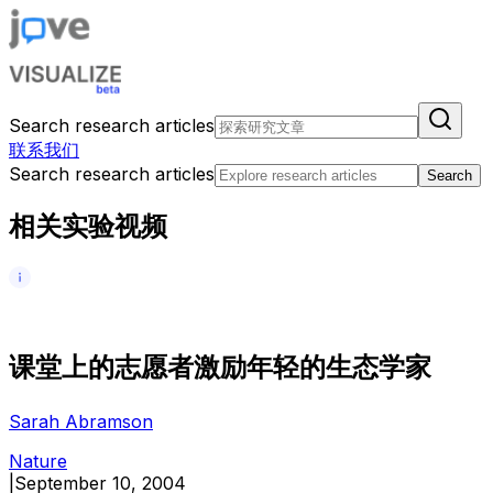
Search research articles
联系我们
Search research articles
Search
相关实验视频
课
堂
上
的
志
愿
者
激
励
年
轻
的
生
态
学
家
Sarah Abramson
Nature
|
September 10, 2004