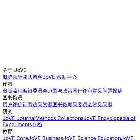
关于 JoVE
概览
领导团队
博客
JoVE 帮助中心
作者
出版流程
编辑委员会
范围与政策
同行评审
常见问题
投稿
图书馆员
用户评价
订阅
访问
资源
图书馆顾问委员会
常见问题
研究
JoVE Journal
Methods Collections
JoVE Encyclopedia of
Experiments
存档
教育
JoVE Core
JoVE Business
JoVE Science Education
JoVE