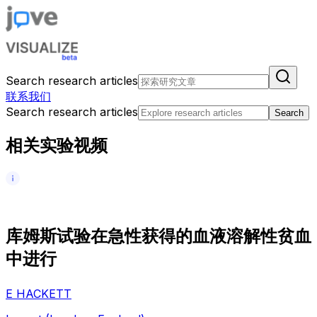
Search research articles
联系我们
Search research articles
Search
相关实验视频
库
姆
斯
试
验
在
急
性
获
得
的
血
液
溶
解
性
贫
血
中
进
行
E HACKETT