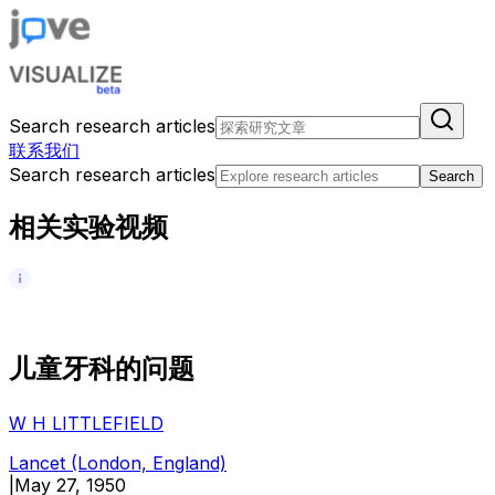
Search research articles
联系我们
Search research articles
Search
相关实验视频
儿
童
牙
科
的
问
题
W H LITTLEFIELD
Lancet (London, England)
|
May 27, 1950