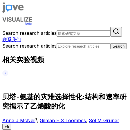
Search research articles
联系我们
Search research articles
Search
相关实验视频
贝
塔
-
氨
基
的
灾
难
选
择
性
化
:
结
构
和
速
率
研
究
揭
示
了
乙
烯
酸
的
化
1
Anne J McNeil
,
Gilman E S Toombes
,
Sol M Gruner
+5