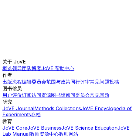
关于 JoVE
概览
领导团队
博客
JoVE 帮助中心
作者
出版流程
编辑委员会
范围与政策
同行评审
常见问题
投稿
图书馆员
用户评价
订阅
访问
资源
图书馆顾问委员会
常见问题
研究
JoVE Journal
Methods Collections
JoVE Encyclopedia of
Experiments
存档
教育
JoVE Core
JoVE Business
JoVE Science Education
JoVE
Lab Manual
教师资源中心
教师网站