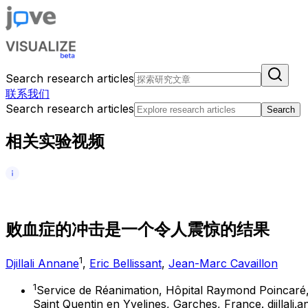
Search research articles
联系我们
Search research articles
Search
相关实验视频
败
血
症
的
冲
击
是
一
个
令
人
震
惊
的
结
果
1
Djillali Annane
,
Eric Bellissant
,
Jean-Marc Cavaillon
1
Service de Réanimation, Hôpital Raymond Poincaré, 
Saint Quentin en Yvelines, Garches, France. djillali