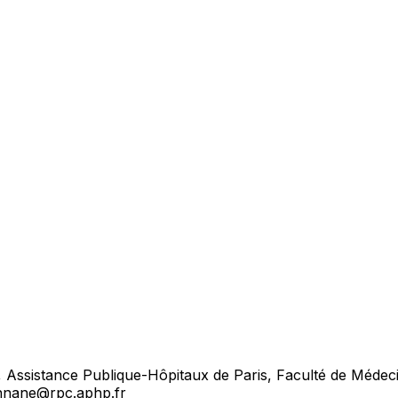
Assistance Publique-Hôpitaux de Paris, Faculté de Médecine
.annane@rpc.aphp.fr