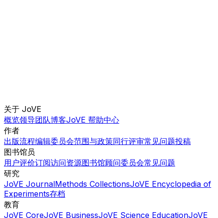
关于 JoVE
概览
领导团队
博客
JoVE 帮助中心
作者
出版流程
编辑委员会
范围与政策
同行评审
常见问题
投稿
图书馆员
用户评价
订阅
访问
资源
图书馆顾问委员会
常见问题
研究
JoVE Journal
Methods Collections
JoVE Encyclopedia of
Experiments
存档
教育
JoVE Core
JoVE Business
JoVE Science Education
JoVE