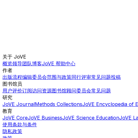
关于 JoVE
概览
领导团队
博客
JoVE 帮助中心
作者
出版流程
编辑委员会
范围与政策
同行评审
常见问题
投稿
图书馆员
用户评价
订阅
访问
资源
图书馆顾问委员会
常见问题
研究
JoVE Journal
Methods Collections
JoVE Encyclopedia of 
教育
JoVE Core
JoVE Business
JoVE Science Education
JoVE L
使用条款与条件
隐私政策