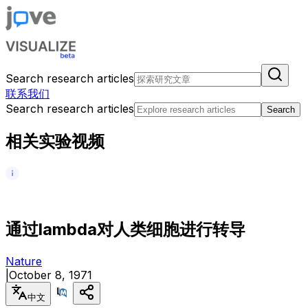
Search research articles
联系我们
Search research articles
Search
相关实验视频
通
过
l
a
m
b
d
a
对
人
类
细
胞
进
行
转
导
Nature
|
October 8, 1971
中文