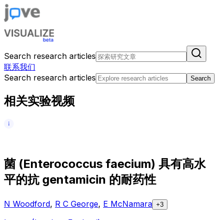
Search research articles
联系我们
Search research articles
Search
相关实验视频
菌
(
E
n
t
e
r
o
c
o
c
c
u
s
f
a
e
c
i
u
m
)
具
有
高
水
平
的
抗
g
e
n
t
a
m
i
c
i
n
的
耐
药
性
N Woodford
,
R C George
,
E McNamara
+3