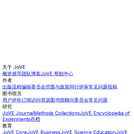
关于 JoVE
概览
领导团队
博客
JoVE 帮助中心
作者
出版流程
编辑委员会
范围与政策
同行评审
常见问题
投稿
图书馆员
用户评价
订阅
访问
资源
图书馆顾问委员会
常见问题
研究
JoVE Journal
Methods Collections
JoVE Encyclopedia of
Experiments
存档
教育
JoVE Core
JoVE Business
JoVE Science Education
JoVE