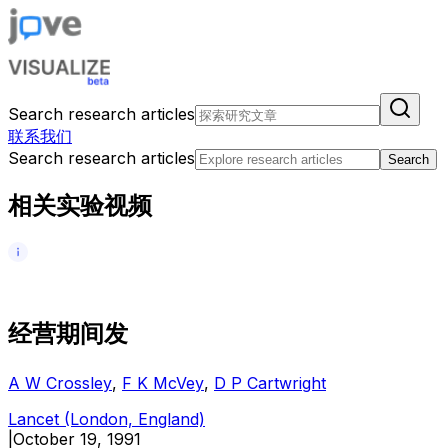
Search research articles
联系我们
Search research articles
Search
相关实验视频
经
营
期
间
发
A W Crossley
,
F K McVey
,
D P Cartwright
Lancet (London, England)
|
October 19, 1991