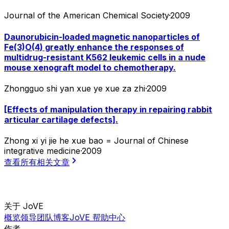
Journal of the American Chemical Society
·
2009
Daunorubicin-loaded magnetic nanoparticles of
Fe(3)O(4) greatly enhance the responses of
multidrug-resistant K562 leukemic cells in a nude
mouse xenograft model to chemotherapy.
Zhongguo shi yan xue ye xue za zhi
·
2009
[Effects of manipulation therapy in repairing rabbit
articular cartilage defects].
Zhong xi yi jie he xue bao = Journal of Chinese
integrative medicine
·
2009
查看所有相关文章
关于 JoVE
概览
领导团队
博客
JoVE 帮助中心
作者