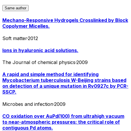
Same author
Mechano-Responsive Hydrogels Crosslinked by Block
Copolymer Micelles.
Soft matter
·
2012
Ions in hyaluronic acid solutions.
The Journal of chemical physics
·
2009
A rapid and simple method for identifying
Mycobacterium tuberculosis W-Beijing strains based
on detection of a unique mutation in Rv0927c by PCR-
SSCP.
Microbes and infection
·
2009
CO oxidation over AuPd(100) from ultrahigh vacuum
to near-atmospheric pressures: the critical role of
contiguous Pd atoms.