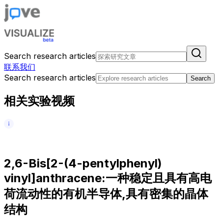
Search research articles
联系我们
Search research articles
Search
相关实验视频
2
,
6
-
B
i
s
[
2
-
(
4
-
p
e
n
t
y
l
p
h
e
n
y
l
)
v
i
n
y
l
]
a
n
t
h
r
a
c
e
n
e
:
一
种
稳
定
且
具
有
高
电
荷
流
动
性
的
有
机
半
导
体
,
具
有
密
集
的
晶
体
结
构