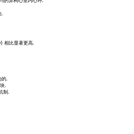
种均的异构心室内心环.
.
秒) 相比显著更高.
的.
块.
机制.