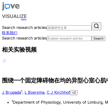
Search research articles
联系我们
Search research articles
Search
相关实验视频
围
绕
一
个
固
定
障
碍
物
在
均
的
异
型
心
室
心
肌
1
J Brugada
,
L Boersma
,
C J Kirchhof
+2
1
Department of Physiology, University of Limburg, M