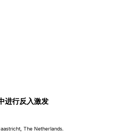
中
进
行
反
入
激
发
aastricht, The Netherlands.